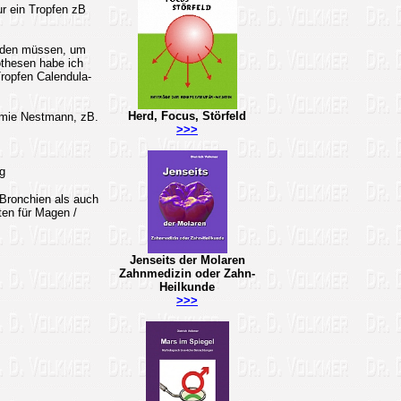
ur ein Tropfen zB
erden müssen, um
othesen habe ich
ropfen Calendula-
Herd, Focus, Störfeld
hemie Nestmann, zB.
>>>
g
 Bronchien als auch
en für Magen /
Jenseits der Molaren
Zahnmedizin oder Zahn-
Heilkunde
>>>