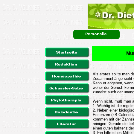
Mun
Als erstes sollte man d
Zusammenhänge sieht o
Kann er angeben, wann 
woher der Geruch komm
zumeist auch der una
Wenn nicht, muß man al
1. Wichtig ist die rege
2. Neben einer biologi
Essenzen (zB Calendula
kommen mit der Zahnseid
reinigen. Gerade die ti
einen guten bakterizide
3. Ein hilfreiches Mitt