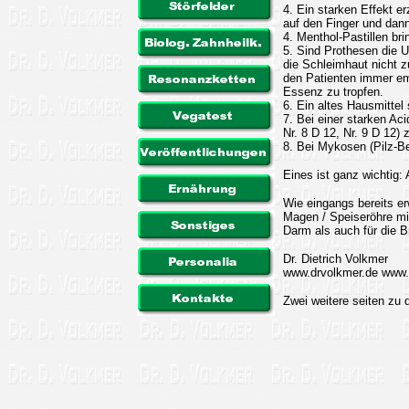
4. Ein starken Effekt er
auf den Finger und dann
4. Menthol-Pastillen bri
5. Sind Prothesen die 
die Schleimhaut nicht z
den Patienten immer em
Essenz zu tropfen.
6. Ein altes Hausmittel
7. Bei einer starken Ac
Nr. 8 D 12, Nr. 9 D 12)
8. Bei Mykosen (Pilz-Be
Eines ist ganz wichtig:
Wie eingangs bereits er
Magen / Speiseröhre mi
Darm als auch für die B
Dr. Dietrich Volkmer
www.drvolkmer.de www.li
Zwei weitere seiten z