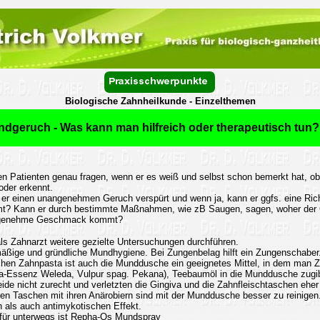
Biologische Zahnheilkunde - Einzelthemen
dgeruch - Was kann man hilfreich oder therapeutisch tun?
en Patienten genau fragen, wenn er es weiß und selbst schon bemerkt hat, o
der erkennt.
er einen unangenehmen Geruch verspürt und wenn ja, kann er ggfs. eine Ric
t? Kann er durch bestimmte Maßnahmen, wie zB Saugen, sagen, woher der
ngenehme Geschmack kommt?
s Zahnarzt weitere gezielte Untersuchungen durchführen.
lmäßige und gründliche Mundhygiene. Bei Zungenbelag hilft ein Zungenschaber
schen Zahnpasta ist auch die Munddusche ein geeignetes Mittel, in dem man 
-Essenz Weleda, Vulpur spag. Pekana), Teebaumöl in die Munddusche zugibt
e nicht zurecht und verletzten die Gingiva und die Zahnfleischtaschen eher 
efen Taschen mit ihren Anärobiern sind mit der Munddusche besser zu reinige
n als auch antimykotischen Effekt.
el für unterwegs ist Repha-Os Mundspray