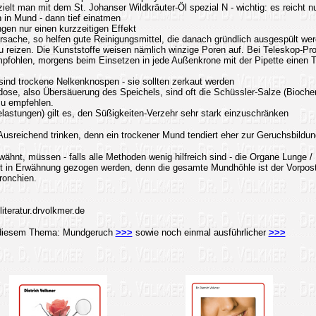
zielt man mit dem St. Johanser Wildkräuter-Öl spezial N - wichtig: es reicht n
 in Mund - dann tief einatmen
ngen nur einen kurzzeitigen Effekt
Ursache, so helfen gute Reinigungsmittel, die danach gründlich ausgespült w
u reizen. Die Kunststoffe weisen nämlich winzige Poren auf. Bei Teleskop-Pr
pfohlen, morgens beim Einsetzen in jede Außenkrone mit der Pipette einen T
 sind trockene Nelkenknospen - sie sollten zerkaut werden
idose, also Übersäuerung des Speichels, sind oft die Schüssler-Salze (Bioc
 zu empfehlen.
lastungen) gilt es, den Süßigkeiten-Verzehr sehr stark einzuschränken
 Ausreichend trinken, denn ein trockener Mund tendiert eher zur Geruchsbildun
wähnt, müssen - falls alle Methoden wenig hilfreich sind - die Organe Lunge /
t in Erwähnung gezogen werden, denn die gesamte Mundhöhle ist der Vorpost
ronchien.
teratur.drvolkmer.de
u diesem Thema: Mundgeruch
>>>
sowie noch einmal ausführlicher
>>>