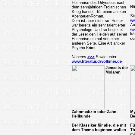
Heimreise des Odysseus nach
Nä
dem zehnjährigen Trojanischen
Krieg handelt, für einen antiken
Si
Abenteuer-Roman.
ww
Dem ist aber nicht so. Homer
Au
war bereits ein sehr talentierter
ww
Psychologe. Und so begleitet
kö
der Leser den Helden auf seiner
de
Heimreise einmal von einer
anderen Seite. Eine Art antiker
Psycho-Krimi
Näheres
>>>
Sowie unter
www.literatur.drvolkmer.de
Jenseits der
Molaren
Zahnmedizin oder Zahn-
My
Heilkunde
Be
Der Klassiker für alle, die mit
Fü
dem Thema beginnen wollen
Th
mö