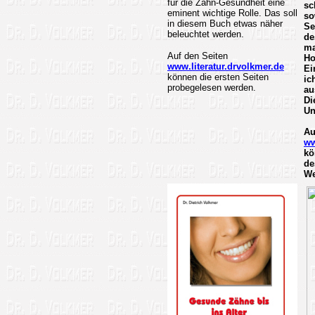
für die Zahn-Gesundheit eine
sc
eminent wichtige Rolle. Das soll
so
in diesem Buch etwas näher
Se
beleuchtet werden.
de
ma
Auf den Seiten
Ho
www.literatur.drvolkmer.de
Ei
können die ersten Seiten
ic
probegelesen werden.
au
Di
Un
Au
ww
kö
de
We