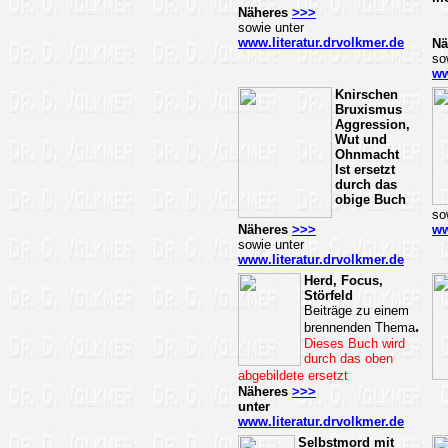
Näheres
>>>
sowie unter
www.literatur.drvolkmer.de
Nä
so
ww
Knirschen
Bruxismus
Aggression,
Wut und
Ohnmacht
Ist ersetzt
durch das
obige Buch
so
Näheres
>>>
ww
sowie unter
www.literatur.drvolkmer.de
Herd, Focus,
Störfeld
Beiträge zu einem
.
brennenden Thema
Dieses Buch wird
durch das oben
abgebildete ersetzt
Näheres
>>>
unter
www.literatur.drvolkmer.de
Selbstmord mit