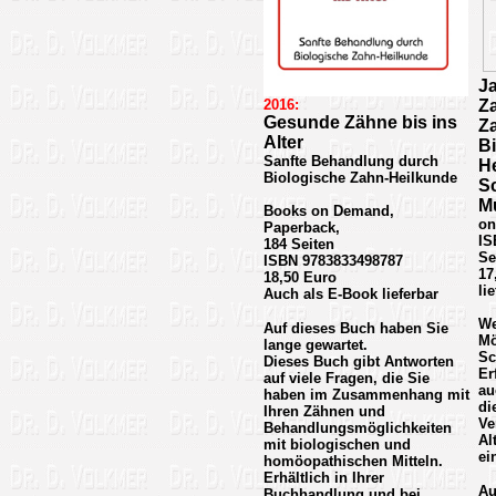
J
2016:
Z
Gesunde Zähne bis ins
Z
Alter
B
Sanfte Behandlung durch
H
Biologische Zahn-Heilkunde
S
M
Books on Demand,
on
Paperback,
IS
184 Seiten
Se
ISBN 9783833498787
17
18,50 Euro
li
Auch als E-Book lieferbar
We
Auf dieses Buch haben Sie
Mö
lange gewartet.
Sc
Dieses Buch gibt Antworten
Er
auf viele Fragen, die Sie
au
haben im Zusammenhang mit
di
Ihren Zähnen und
Ve
Behandlungsmöglichkeiten
Al
mit biologischen und
ei
homöopathischen Mitteln.
Erhältlich in Ihrer
Au
Buchhandlung und bei