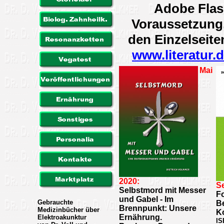
Adobe Flas
Voraussetzung.
den Einzelseite
www.literatur.
Mai
2020:
S
Selbstmord mit Messer
Fo
und Gabel - Im
Gebrauchte
Be
Brennpunkt: Unsere
Medizinbücher über
K
Ernährung.
Elektroakunktur
IS