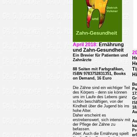
April 2018:
Ernährung
und Zahn-Gesundheit
2
Ein Brevier für Patienten und
H
Zahnärzte
H
T
88 Seiten mit Farbgrafiken,
ISBN 9783752831351, Books
H
on Demand, 16 Euro
Bo
Die Zähne sind ein wichtiger Teil
Pa
des Körpers - denn sie können
17
uns im Laufe des Lebens ganz
Gr
schön beschäftigen, von der
IS
Kindheit über die Jugend bis ins
18
hohe Alter.
Au
Daher erscheint es
erstrebenswert, sich intensiv mit
Au
der Pflege der Zähne zu
ka
befassen.
Pr
Aber: Auch die Ernährung spielt
er