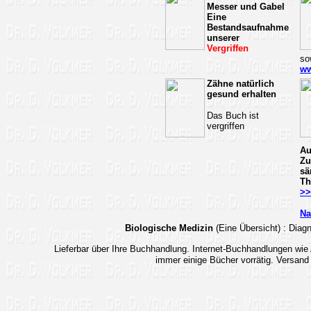
Messer und Gabel
Eine
Bestandsaufnahme
unserer
Vergriffen
so
ww
Zähne natürlich
gesund erhalten
Das Buch ist
vergriffen
Au
Zu
sä
Th
>>
Na
Biologische Medizin
(Eine Übersicht)
: Dia
Lieferbar über Ihre Buchhandlung.
Internet-Buchhandlungen wi
immer einige Bücher vorrätig. Versand 