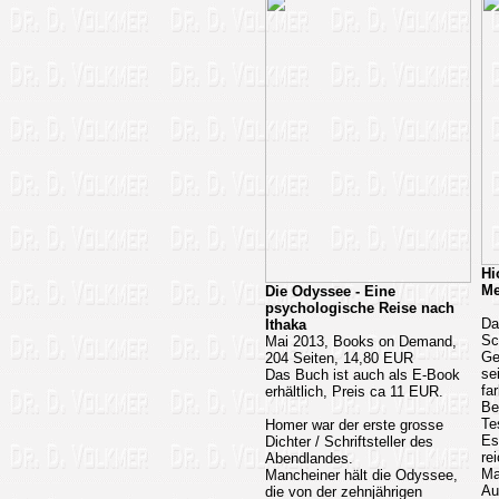
Hi
Me
Die Odyssee - Eine
psychologische Reise nach
Da
Ithaka
Sc
Mai 2013, Books on Demand,
Ge
204 Seiten, 14,80 EUR
se
Das Buch ist auch als E-Book
fa
erhältlich, Preis ca 11 EUR.
Be
Te
Homer war der erste grosse
Es
Dichter / Schriftsteller des
re
Abendlandes.
Ma
Mancheiner hält die Odyssee,
Au
die von der zehnjährigen