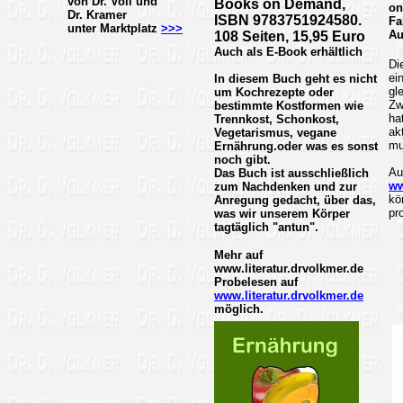
von Dr. Voll und
Books on Demand,
on
Dr. Kramer
ISBN 9783751924580.
Fa
unter Marktplatz
>>>
Au
108 Seiten, 15,95 Euro
Auch als E-Book erhältlich
Di
ei
In diesem Buch geht es nicht
gl
um Kochrezepte oder
Zw
bestimmte Kostformen wie
ha
Trennkost, Schonkost,
ak
Vegetarismus, vegane
mu
Ernährung.oder was es sonst
noch gibt.
Au
Das Buch ist ausschließlich
ww
zum Nachdenken und zur
kö
Anregung gedacht, über das,
pr
was wir unserem Körper
tagtäglich "antun".
Mehr auf
www.literatur.drvolkmer.de
Probelesen auf
www.literatur.drvolkmer.de
möglich.