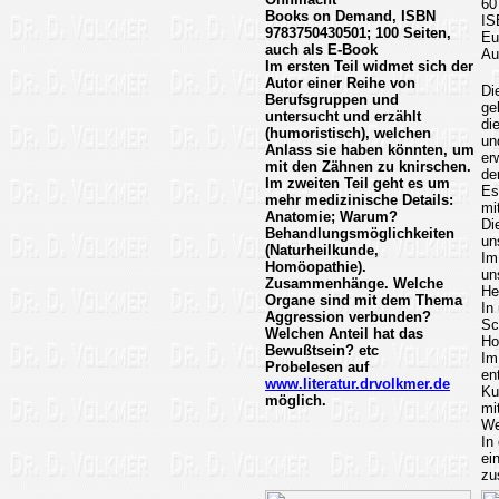
60
Books on Demand, ISBN
IS
9783750430501; 100 Seiten,
Eu
auch als E-Book
Au
Im ersten Teil widmet sich der
Autor einer Reihe von
Di
Berufsgruppen und
ge
untersucht und erzählt
di
(humoristisch), welchen
un
Anlass sie haben könnten, um
er
mit den Zähnen zu knirschen.
de
Im zweiten Teil geht es um
Es
mehr medizinische Details:
mi
Anatomie; Warum?
Di
Behandlungsmöglichkeiten
un
(Naturheilkunde,
Im
Homöopathie).
un
Zusammenhänge. Welche
He
Organe sind mit dem Thema
In
Aggression verbunden?
Sc
Welchen Anteil
hat das
Ho
Bewußtsein? etc
Im
Probelesen auf
en
www.literatur.drvolkmer.de
Ku
möglich.
mi
We
In
ei
zu