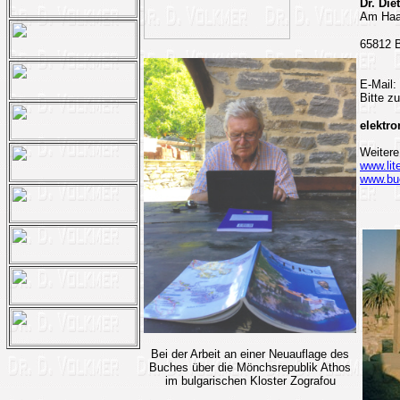
Dr. Die
Am Haa
65812 
E-Mail:
Bitte z
elektro
Weitere
www.lit
www.buc
Bei der Arbeit an einer Neuauflage des
Buches über die Mönchsrepublik Athos
im bulgarischen Kloster Zografou