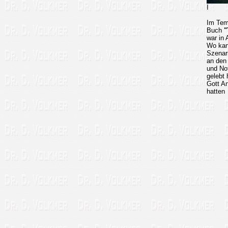
I
Im Tem
Buch
"
war in 
Wo kan
Szenar
an den
und Nof
gelebt
Gott A
hatten