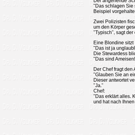
Der angehende Sch
"Das schlagen Sie 
Beispiel vorgehalte
Zwei Polizisten fi
um den Körper ges
"Typisch", sagt der
Eine Blondine sitzt
"Das ist ja unglau
Die Stewardess blic
"Das sind Ameisen! 
Der Chef fragt den 
"Glauben Sie an e
Dieser antwortet ver
"Ja."
Chef:
"Das erklärt alles
und hat nach Ihnen 