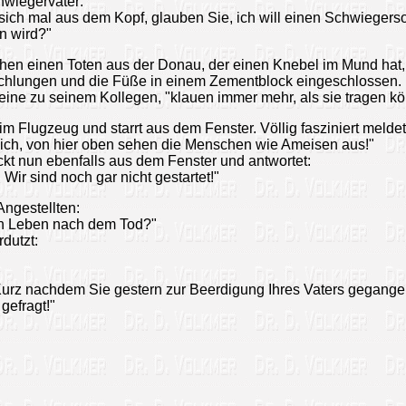
wiegervater:
sich mal aus dem Kopf, glauben Sie, ich will einen Schwiegerso
n wird?"
schen einen Toten aus der Donau, der einen Knebel im Mund hat
chlungen und die Füße in einem Zementblock eingeschlossen.
 eine zu seinem Kollegen, "klauen immer mehr, als sie tragen kö
 im Flugzeug und starrt aus dem Fenster. Völlig fasziniert melde
blich, von hier oben sehen die Menschen wie Ameisen aus!"
kt nun ebenfalls aus dem Fenster und antwortet:
Wir sind noch gar nicht gestartet!"
Angestellten:
in Leben nach dem Tod?"
dutzt:
. Kurz nachdem Sie gestern zur Beerdigung Ihres Vaters gegang
gefragt!"