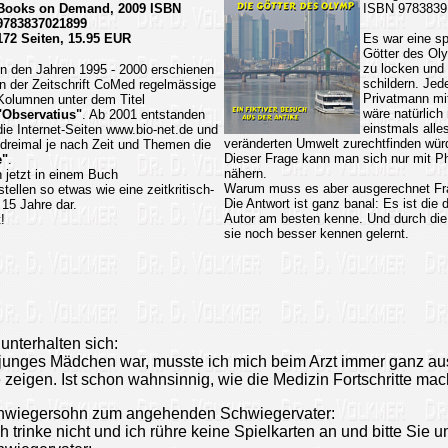
Books on Demand, 2009 ISBN
ISBN 9783839
9783837021899
172 Seiten, 15.95 EUR
Es war eine sp
Götter des Oly
zu locken und 
In den Jahren 1995 - 2000 erschienen
schildern. Jed
in der Zeitschrift CoMed regelmässige
Privatmann mit
Kolumnen unter dem Titel
wäre natürlich 
"Observatius"
. Ab 2001 entstanden
einstmals alle
die Internet-Seiten www.bio-net.de und
veränderten Umwelt zurechtfinden wür
s dreimal je nach Zeit und Themen die
Dieser Frage kann man sich nur mit P
e"
.
nähern.
jetzt in einem Buch
Warum muss es aber ausgerechnet Fran
llen so etwas wie eine zeitkritisch-
Die Antwort ist ganz banal: Es ist die 
15 Jahre dar.
Autor am besten kenne. Und durch die
!
sie noch besser kennen gelernt.
unterhalten sich:
in junges Mädchen war, musste ich mich beim Arzt immer ganz au
zeigen. Ist schon wahnsinnig, wie die Medizin Fortschritte mach
hwiegersohn zum angehenden Schwiegervater:
ch trinke nicht und ich rühre keine Spielkarten an und bitte Sie 