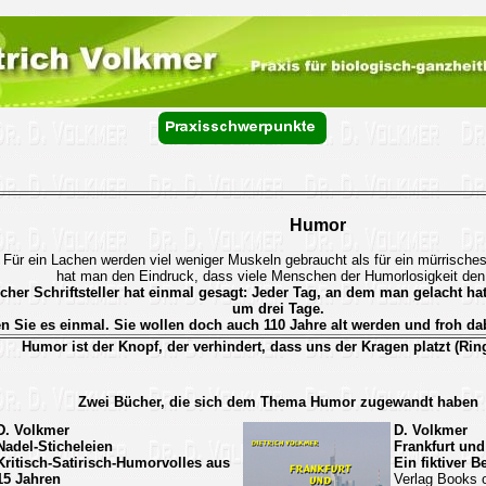
Humor
Für ein Lachen werden viel weniger Muskeln gebraucht als für ein mürrische
hat man den Eindruck, dass viele Menschen der Humorlosigkeit den
scher Schriftsteller hat einmal gesagt:
Jeder Tag, an dem man gelacht hat
um drei Tage.
n Sie es einmal. Sie wollen doch auch 110 Jahre alt werden und froh da
Humor ist der Knopf, der verhindert, dass uns der Kragen platzt (Rin
Zwei Bücher, die sich dem Thema Humor zugewandt haben
D. Volkmer
D. Volkmer
Nadel-Sticheleien
Frankfurt und
Kritisch-Satirisch-Humorvolles aus
Ein fiktiver 
15 Jahren
Verlag Books 