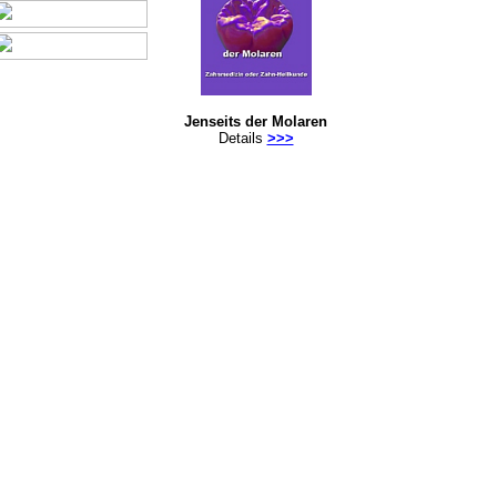
Jenseits der Molaren
Details
>>>