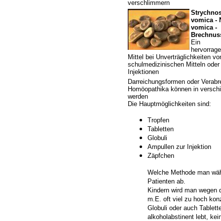
verschlimmern
Strychno
vomica - 
vomica -
Brechnus
Ein
hervorrag
Mittel bei Unverträglichkeiten vo
schulmedizinischen Mitteln oder
Injektionen
Darreichungsformen oder Verab
Homöopathika können in verschi
werden
Die Hauptmöglichkeiten sind:
Tropfen
Tabletten
Globuli
Ampullen zur Injektion
Zäpfchen
Welche Methode man wähl
Patienten ab.
Kindern wird man wegen de
m.E. oft viel zu hoch kon
Globuli oder auch Tablett
alkoholabstinent lebt, ke