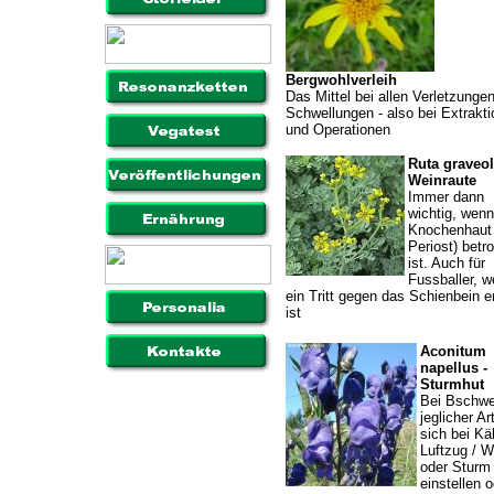
Bergwohlverleih
Das Mittel bei allen Verletzungen
Schwellungen - also bei Extrakt
und Operationen
Ruta graveol
Weinraute
Immer dann
wichtig, wenn
Knochenhaut
Periost) betro
ist. Auch für
Fussballer, 
ein Tritt gegen das Schienbein er
ist
Aconitum
napellus -
Sturmhut
Bei Bschwe
jeglicher Art
sich bei Käl
Luftzug / W
oder Sturm
einstellen o