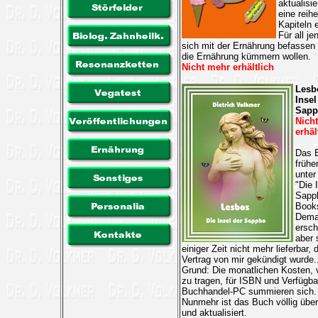
aktualisi
eine reih
Kapiteln e
Für all je
sich mit der Ernährung befassen
die Ernährung kümmern wollen.
Nicht mehr erhältlich
Lesb
Insel
Sapp
Nich
erhäl
Das 
frühe
unter
"Die 
Sapph
Book
Dema
ersch
aber 
einiger Zeit nicht mehr lieferbar, 
Vertrag von mir gekündigt wurde.
Grund: Die monatlichen Kosten,
zu tragen, für ISBN und Verfügba
Buchhandel-PC summieren sich.
Nunmehr ist das Buch völlig über
und aktualisiert.