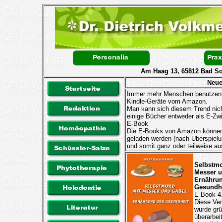
Am Haag 13, 65812 Bad Sod
Neue
Immer mehr Menschen benutzen zu
Kindle-Geräte vom Amazon.
Man kann sich diesem Trend nic
einige Bücher entweder als E-Zwi
E-Book
Die E-Books von Amazon können 
geladen werden (nach Überspielu
und somit ganz oder teilweise a
Selbstmo
Messer u
Ernähru
Gesundh
E-Book 4
Diese Ver
wurde grü
überarbeit