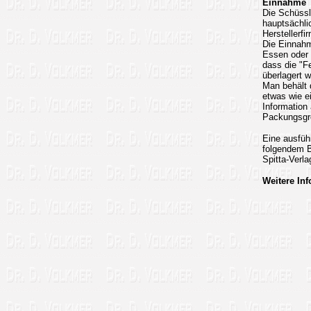
Einnahme
Die Schüssle
hauptsächli
Herstellerf
Die Einnahm
Essen oder 
dass die "F
überlagert 
Man behält 
etwas wie e
Informatio
Packungsgrö
Eine ausführ
folgendem 
Spitta-Verl
Weitere In