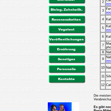
Cal
2
>>
Fer
3
>>
4
Kal
Kal
5
>>
6
Kal
Ma
7
ph
8
Nat
Nat
9
>>
10
Nat
11
Sil
12
Cal
Die meisten
Verabreich
Es gibt noc
Basis-Mitte