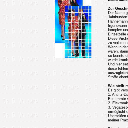
Zur Geschi
Der Name ge
Jahrhundert
Hahnemann i
Irgendwann 
komplex und
Einzelzelle
Diese Virch
zu verbrenn
Wenn in den
waren, dann
so konnte d
wurde krank
Und hier se
diese fehle
auszugleich
Stoffe eben
Wie stellt 
Es gibt vers
1. Antlitz-D
Bestimmte A
2. Elektroa
3. Vegatest
ermöglicht e
Überprüfen 
meiner Praxi