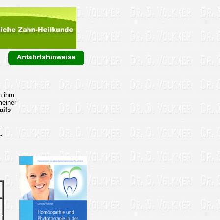
n ihm
meiner
ails
e
-