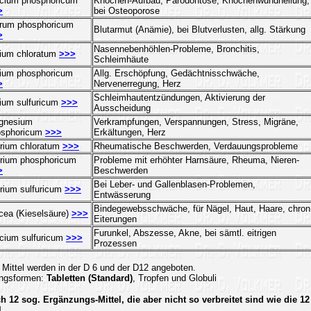
cium phosphoricum
Knochen-Aufbau, Parodontose, Knochenwundheilung,
>
bei Osteoporose
rum phosphoricum
Blutarmut (Anämie), bei Blutverlusten, allg. Stärkung
>
Nasennebenhöhlen-Probleme, Bronchitis,
ium chloratum
>>>
Schleimhäute
ium phosphoricum
Allg. Erschöpfung, Gedächtnisschwäche,
>
Nervenerregung, Herz
Schleimhautentzündungen, Aktivierung der
ium sulfuricum
>>>
Ausscheidung
gnesium
Verkrampfungen, Verspannungen, Stress, Migräne,
osphoricum
>>>
Erkältungen, Herz
rium chloratum
>>>
Rheumatische Beschwerden, Verdauungsprobleme
rium phosphoricum
Probleme mit erhöhter Harnsäure, Rheuma, Nieren-
>
Beschwerden
Bei Leber- und Gallenblasen-Problemen,
rium sulfuricum
>>>
Entwässerung
Bindegewebsschwäche, für Nägel, Haut, Haare, chron
icea (Kieselsäure)
>>>
Eiterungen
Furunkel, Abszesse, Akne, bei sämtl. eitrigen
cium sulfuricum
>>>
Prozessen
 Mittel werden in der D 6 und der D12 angeboten.
ungsformen:
Tabletten (Standard)
, Tropfen und Globuli
h 12 sog. Ergänzungs-Mittel, die aber nicht so verbreitet sind wie die 12
l.