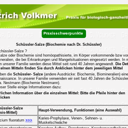
Schüssler-Salze (Biochemie nach Dr. Schüssler)
hüssler-Salze ?
alze oder Biochemie sind homöopathisierte, im Körper vorkommende bzw vo
ineralien, die bei Erkrankungen und Mangelsituationen eingesetzt werden. In 
in unserer Familie werden diese Mittel seit rund 40 Jahren angewandt.
Die Det
elnen Mitteln finden Sie durch Anklicken hinter dem jeweiligen Mittel
eben die
Schüssler- Salze
(andere Ausdrücke: Biochemie, Biomineralien) ein
aissance. In unserer Familie verwenden wir seit fast 40 Jahren die Schüssler
Fa. Nestmann (Biochemie Nestmann).
ser Stelle einige Informationen dazu:
lichen Information über die einzelnen Mittel: Bitte die Pfeile hinter den
licken
üssler-Salze
Haupt-Verwendung, Funktionen (eine Auswahl)
sis-Mittel)
Karies-Prophylaxe, Venen-, Sehnen- u.
cium fluoratum
>>>
Muskelschwäche