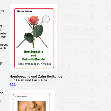
 19.
er
.
ewebe
ren:
anzen,
ensch
ge
Homöopathie und Zahn-Heilkunde
Für Laien und Fachleute
>>>
ode
n