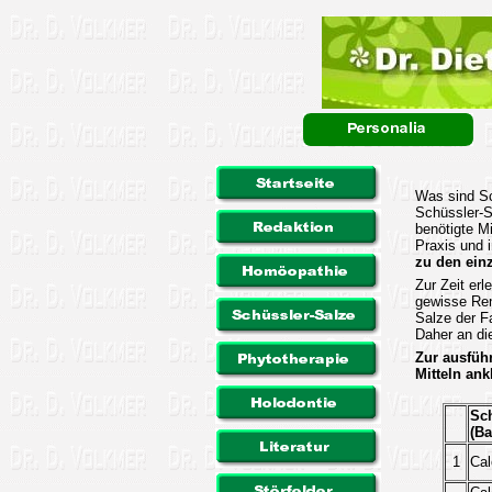
Was sind Sc
Schüssler-S
benötigte M
Praxis und 
zu den einz
Zur Zeit erl
gewisse Ren
Salze der 
Daher an die
Zur ausführ
Mitteln ank
Sch
(Ba
1
Cal