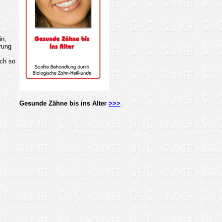
in,
rung
ich so
Gesunde Zähne bis ins Alter
>>>