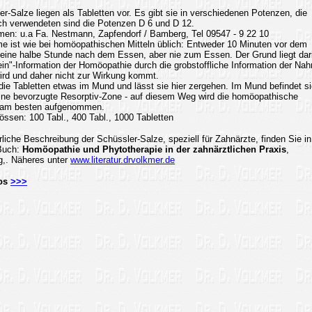
r-Salze liegen als Tabletten vor. Es gibt sie in verschiedenen Potenzen, die
ch verwendeten sind die Potenzen D 6 und D 12.
irmen: u.a Fa. Nestmann, Zapfendorf / Bamberg, Tel 09547 - 9 22 10
e ist wie bei homöopathischen Mitteln üblich: Entweder 10 Minuten vor dem
eine halbe Stunde nach dem Essen, aber nie zum Essen. Der Grund liegt dar
ein"-Information der Homöopathie durch die grobstoffliche Information der Nah
wird und daher nicht zur Wirkung kommt.
die Tabletten etwas im Mund und lässt sie hier zergehen. Im Mund befindet s
ine bevorzugte Resorptiv-Zone - auf diesem Weg wird die homöopathische
n am besten aufgenommen.
ssen: 100 Tabl., 400 Tabl., 1000 Tabletten
liche Beschreibung der Schüssler-Salze, speziell für Zahnärzte, finden Sie in
Buch:
Homöopathie und Phytotherapie in der zahnärztlichen Praxis
,
ag,. Näheres unter
www.literatur.drvolkmer.de
fos
>>>